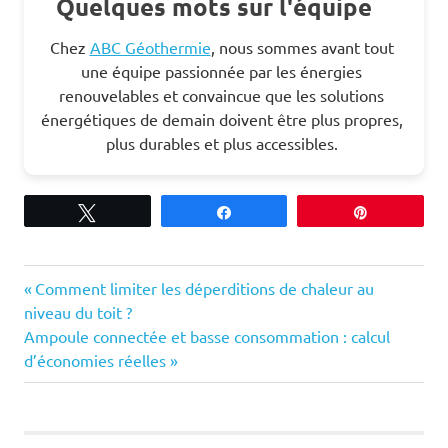
Quelques mots sur l'équipe
Chez
ABC Géothermie
, nous sommes avant tout
une équipe passionnée par les énergies
renouvelables et convaincue que les solutions
énergétiques de demain doivent être plus propres,
plus durables et plus accessibles.
Tweetez
Partagez
Épingle
Previous
Navigation
Comment limiter les déperditions de chaleur au
Post:
niveau du toit ?
de
Next
Ampoule connectée et basse consommation : calcul
Post:
d’économies réelles
l’article