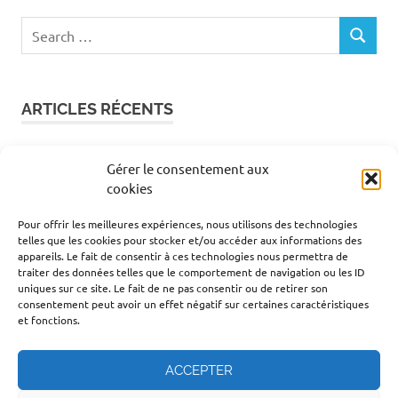
Search
SEARCH
for:
ARTICLES RÉCENTS
Adieu chaudière à gaz ! Pourquoi les anciens clients
Gérer le consentement aux
GDF se tournent vers la geothermie en 2026 ?
cookies
Enercoop et géothermie : est-ce vraiment
compatible pour chauffer sa maison de façon
Pour offrir les meilleures expériences, nous utilisons des technologies
telles que les cookies pour stocker et/ou accéder aux informations des
responsable ?
appareils. Le fait de consentir à ces technologies nous permettra de
Ekwateur et pompe à chaleur le duo gagnant pour
traiter des données telles que le comportement de navigation ou les ID
réduire vraiment sa facture de chauffage
uniques sur ce site. Le fait de ne pas consentir ou de retirer son
consentement peut avoir un effet négatif sur certaines caractéristiques
EJP : comprendre cette option tarifaire pour mieux
et fonctions.
maîtriser sa facture d’électricité
Heures creuses et pompe à chaleur géothermique :
comment en profiter pour réduire sa facture au
ACCEPTER
maximum