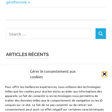
de
Post:
géothermie
l’article
Search
SEARCH
for:
ARTICLES RÉCENTS
Adieu chaudière à gaz ! Pourquoi les anciens clients
Gérer le consentement aux
GDF se tournent vers la geothermie en 2026 ?
cookies
Enercoop et géothermie : est-ce vraiment
compatible pour chauffer sa maison de façon
Pour offrir les meilleures expériences, nous utilisons des technologies
telles que les cookies pour stocker et/ou accéder aux informations des
responsable ?
appareils. Le fait de consentir à ces technologies nous permettra de
Ekwateur et pompe à chaleur le duo gagnant pour
traiter des données telles que le comportement de navigation ou les ID
réduire vraiment sa facture de chauffage
uniques sur ce site. Le fait de ne pas consentir ou de retirer son
consentement peut avoir un effet négatif sur certaines caractéristiques
EJP : comprendre cette option tarifaire pour mieux